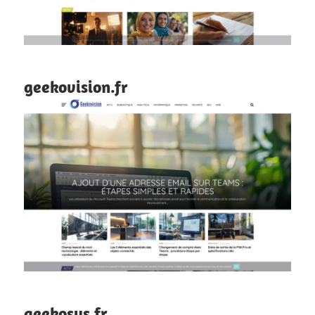
geekovision.fr
geekosys.fr