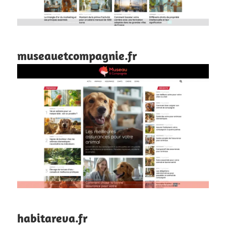
museauetcompagnie.fr
habitareva.fr