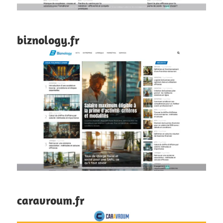
biznology.fr
caravroum.fr