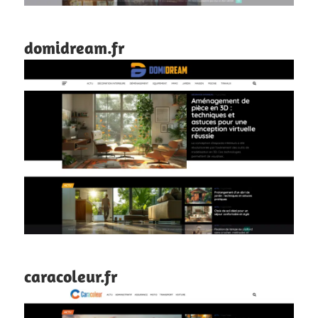
domidream.fr
caracoleur.fr