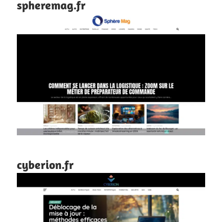
spheremag.fr
cyberion.fr